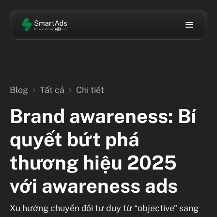
Giải Pháp
Đăng nhập
Đăng ký
Công Nghệ
Blog
Tất cả
Chi tiết
Thư Viện
VIE
Brand awareness: Bí
Về Chúng Tôi
quyết bứt phá
Blog
thương hiệu 2025
với awareness ads
Xu hướng chuyển đổi tư duy từ “objective” sang