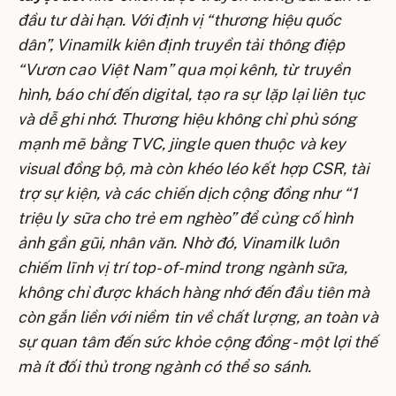
đầu tư dài hạn. Với định vị “thương hiệu quốc
dân”, Vinamilk kiên định truyền tải thông điệp
“Vươn cao Việt Nam” qua mọi kênh, từ truyền
hình, báo chí đến digital, tạo ra sự lặp lại liên tục
và dễ ghi nhớ. Thương hiệu không chỉ phủ sóng
mạnh mẽ bằng TVC, jingle quen thuộc và key
visual đồng bộ, mà còn khéo léo kết hợp CSR, tài
trợ sự kiện, và các chiến dịch cộng đồng như “1
triệu ly sữa cho trẻ em nghèo” để củng cố hình
ảnh gần gũi, nhân văn. Nhờ đó, Vinamilk luôn
chiếm lĩnh vị trí top-of-mind trong ngành sữa,
không chỉ được khách hàng nhớ đến đầu tiên mà
còn gắn liền với niềm tin về chất lượng, an toàn và
sự quan tâm đến sức khỏe cộng đồng - một lợi thế
mà ít đối thủ trong ngành có thể so sánh.