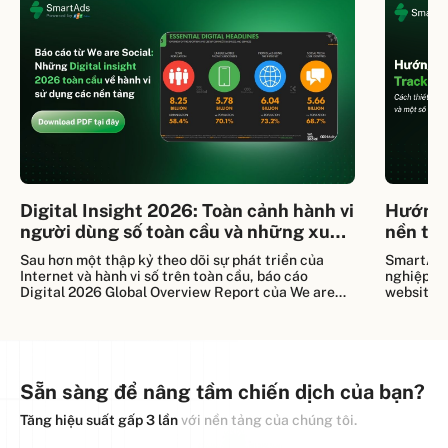
Digital Insight 2026: Toàn cảnh hành vi
Hướng 
người dùng số toàn cầu và những xu
nền tả
hướng mới
Sau hơn một thập kỷ theo dõi sự phát triển của
SmartAds
Internet và hành vi số trên toàn cầu, báo cáo
nghiệp th
Digital 2026 Global Overview Report của We are
website t
social và Meltwater tiếp tục mang đến bức tranh
tra Track
toàn diện nhất về cách con người kết nối, tìm kiếm
chính xác
thông tin, mua sắm và tương tác với thương hiệu
tối ưu ch
trong kỷ nguyên AI.
chi tiết c
Tracking 
Sẵn sàng để nâng tầm chiến dịch của bạn?
Tăng hiệu suất gấp 3 lần
với nền tảng của chúng tôi.